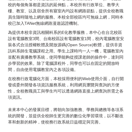
校的每個角落都是資訊的延伸點，本校所有行政單位、教學大
樓、教室、以及宿舍所有寢室內均設有網路節點，提供全校教職
員生隨時隨地上網的服務。本校全部校區均可無線上網，同時本
校已加入TANet無線網路漫遊認證機制。
為提供本校非資訊相關科系的E化教學服務，本中心在台北校區
設有電腦教室3間、台南校區設有電腦教室1間，校內電腦教室安
裝各式合法授權軟體及開放源碼(Open Source)軟體，提供非資
訊科系師生電腦課程之用。學生上課時均一人一機，電腦教室內
並配有廣播教學系統，使同學能夠從授課老師的操作中，達到同
步學習的效果。除了電腦課程外，同學也可以在固定的開放時
間，自由使用電腦教室內之各項設備。
在校務行政電腦化方面，本校採用便利的Web使用介面，自行開
發或委外開發各項資訊服務系統，利用網頁瀏覽與查詢的方便
性，全校教職員工與學生均可以透過網路直接上網查詢所需之各
項資訊。
未來本中心的發展目標，將朝向加強教務、學務與總務等各項系
統的開發，並提供全校師生更完善的數位化學習環境，以不斷改
革和創新的精神，使校務行政系統日益穩定與完善。