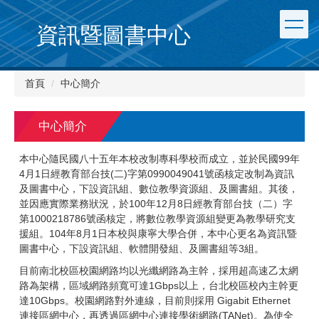
跳
到
資訊暨圖書中心
主
要
內
首頁
中心簡介
容
區
中心簡介
本中心隨民國八十五年本校改制專科學校而成立，並於民國99年
4月1日經教育部台技(二)字第0990049041號函核定改制為資訊
及圖書中心，下設資訊組、數位教學資源組、及圖書組。其後，
並因應實際業務狀況，於100年12月8日經教育部台技（二）字
第1000218786號函核定，將數位教學資源組變更為教學研究支
援組。104年8月1日本校與康寧大學合併，本中心更名為資訊暨
圖書中心，下設資訊組、軟體開發組、及圖書組等3組。
目前南北校區校園網路均以光纖網路為主幹，採用超高速乙太網
路為架構，區域網路頻寬可達1Gbps以上，台北校區校內主幹更
達10Gbps。校園網路對外連線，目前則採用 Gigabit Ethernet
連接區網中心，再透過區網中心連接學術網路(TANet)。為使全