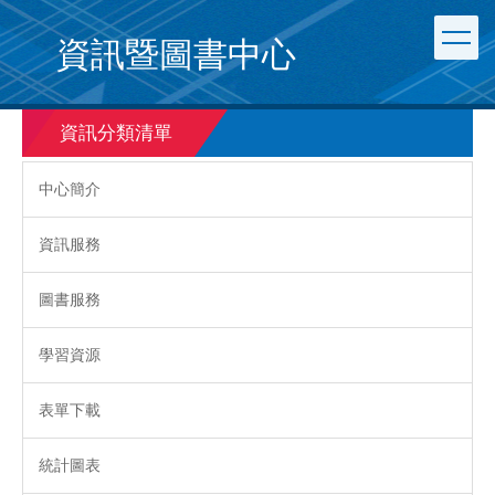
跳
到
資訊暨圖書中心
主
要
內
容
資訊分類清單
區
中心簡介
資訊服務
圖書服務
學習資源
表單下載
統計圖表