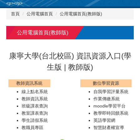
<p></p>
跳
到
首頁
公用電腦首頁
公用電腦首頁(教師版)
主
要
內
公用電腦首頁(教師版)
容
區
康寧大學(台北校區) 資訊資源入口(
學
生版
| 教師版)
教師資訊系統
數位學習資源
線上點名系統
自我學習評量系統
教師資訊系統
作業傳繳系統
班級課表查詢
moodle學習平台
教室課表查詢
教學即時回饋系統
學生請假系統
英語學習網
教職員專區
智慧財產權宣導