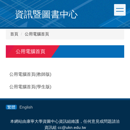
跳
到
資訊暨圖書中心
主
要
內
首頁
公用電腦首頁
容
區
公用電腦首頁
公用電腦首頁(教師版)
公用電腦首頁(學生版)
繁體
English
本網站由康寧大學資圖中心資訊組維護，任何意見或問題請洽
資訊組 cc@ukn.edu.tw